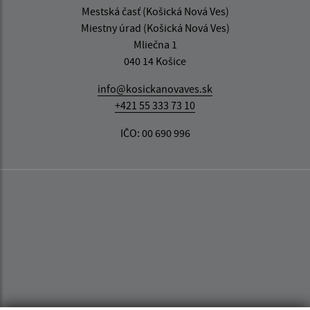
Mestská časť (Košická Nová Ves)
Miestny úrad (Košická Nová Ves)
Mliečna 1
040 14 Košice
info@kosickanovaves.sk
+421 55 333 73 10
IČO: 00 690 996