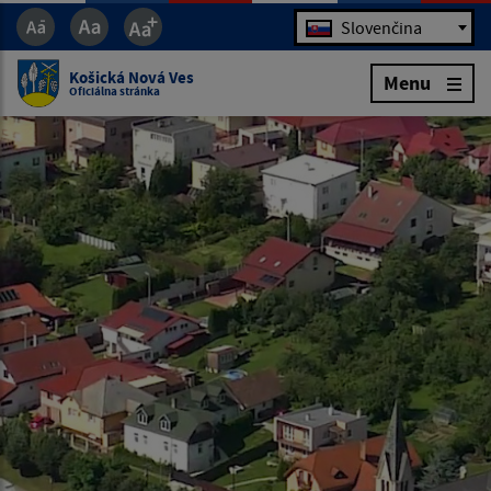
Jazyk
Slovenčina
Košická Nová Ves
Menu
Oficiálna stránka