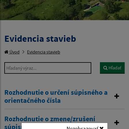
Evidencia stavieb
Úvod
Evidencia stavieb
Hľadaný výraz...
Hľadať
Rozhodnutie o určení súpisného a
orientačného čísla
Rozhodnutie o zmene/zrušení
súpisného a orientačného čísla
Nezobrazovať