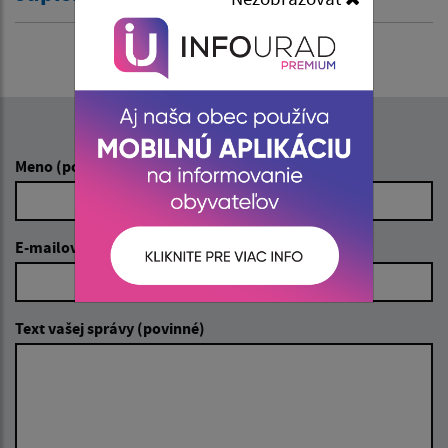
Napíšte nám:
Meno (povinné)
E-mailová adresa (povinné)
Text vašej správy (povinné)