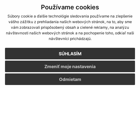
Používame cookies
Súbory cookie a ďalšie technológie sledovania používame na zlepšenie
vášho zážitku z prehliadania našich webových stránok, na to, aby sme
vám zobrazovali prispôsobený obsah a cielené reklamy, na analýzu
návštevnosti našich webových stránok a na pochopenie toho, odkiaľ naši
Informácie o stránke:
návštevníci prichádzajú.
Vyhlásenie o prístupnosti
SÚHLASÍM
Autorské práva
Ochrana osobných údajov
Zmeniť moje nastavenia
Navigácia:
Odmietam
Vytlačiť aktuálnu stránku
Mapa stránok
Cookies
Rýchle odkazy:
Miestny úrad
História