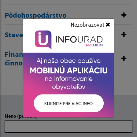
Pôdohospodárstvo
Nezobrazovať
Stavebná správa
Finančná správa a obchodná
činnosť
Napíšte nám:
Meno (povinné)