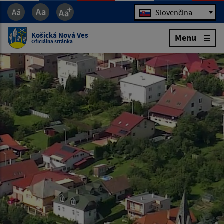
Jazyk
Slovenčina
Košická Nová Ves
Menu
Oficiálna stránka