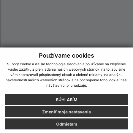
Používame cookies
Súbory cookie a ďalšie technológie sledovania používame na zlepšenie
vášho zážitku z prehliadania našich webových stránok, na to, aby sme
vám zobrazovali prispôsobený obsah a cielené reklamy, na analýzu
návštevnosti našich webových stránok a na pochopenie toho, odkiaľ naši
návštevníci prichádzajú.
Informácie o stránke:
SÚHLASÍM
Vyhlásenie o prístupnosti
Zmeniť moje nastavenia
Autorské práva
Odmietam
Ochrana osobných údajov