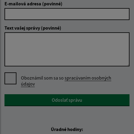
E-mailová adresa (povinné)
Text vašej správy (povinné)
Oboznámil som sa so
spracúvaním osobných
údajov
Google reCaptcha Response
Odoslať správu
Úradné hodiny: