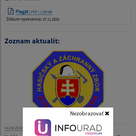
Plagát
| PDF | 1.09 Mb
Dátum vyvesenia:
27.11.2025
Zoznam aktualít:
Nezobrazovať
04.08.2026