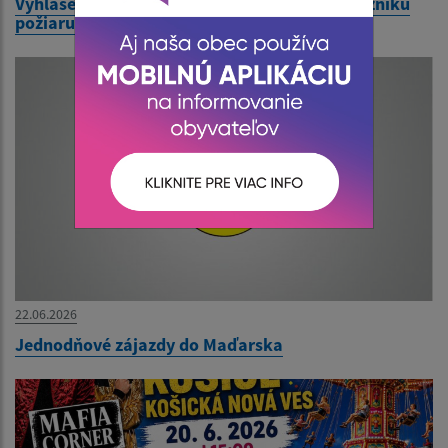
Vyhlásenie času zvýšeného nebezpečenstva vzniku
požiaru
22.06.2026
Jednodňové zájazdy do Maďarska