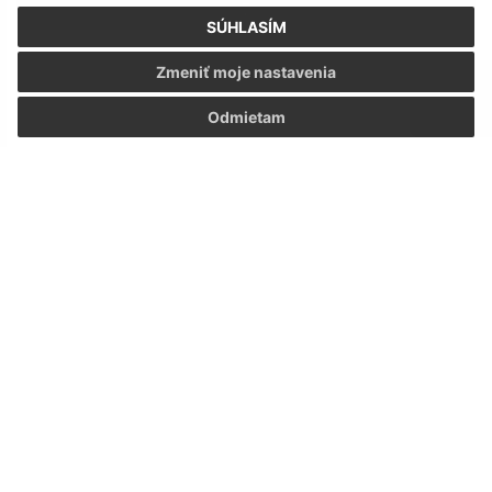
7
SÚHLASÍM
>
Zmeniť moje nastavenia
Odmietam
Napíšte nám:
Meno (povinné)
E-mailová adresa (povinné)
Text vašej správy (povinné)