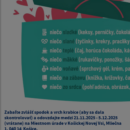
Zabaľte zvlášť spodok a vrch krabice (aby sa dala
skontrolovať) a odovzdajte medzi 21.11.2025 - 5.12.2025
(vrátane) na Miestnom úrade v Košickej Novej Vsi, Mliečna
1, 040 14 Košice.