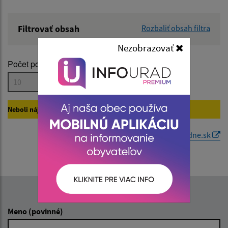
Filtrovať obsah
Rozbaliť obsah filtra
Názov:
Nezobrazovať
Počet položiek na stránke:
Popis:
Neboli nájdené žiadne vyhovujúce záznamy na
Úradne.sk.
Dátum zverejnenia od:
Generované portálom
Uradne.sk
Dátum zverejnenia do:
Napíšte nám:
Filtrovať
Reset
Meno (povinné)