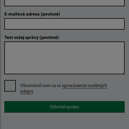
E-mailová adresa (povinné)
Text vašej správy (povinné)
Oboznámil som sa so
spracúvaním osobných
údajov
Google reCaptcha Response
Odoslať správu