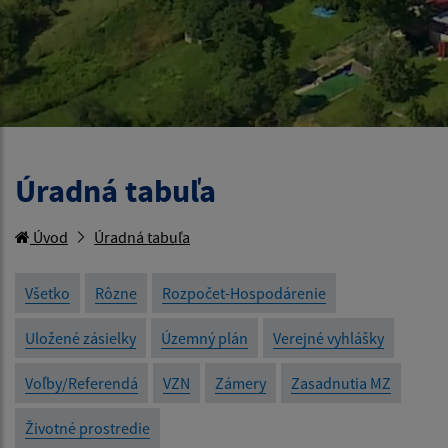
Úradná tabuľa
Úvod
Úradná tabuľa
Všetko
Rôzne
Rozpočet-Hospodárenie
Uložené zásielky
Územný plán
Verejné vyhlášky
Voľby/Referendá
VZN
Zámery
Zasadnutia MZ
Životné prostredie