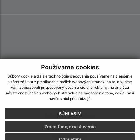
Používame cookies
Súbory cookie a ďalšie technológie sledovania používame na zlepšenie
vášho zážitku z prehliadania našich webových stránok, na to, aby sme
vám zobrazovali prispôsobený obsah a cielené reklamy, na analýzu
návštevnosti našich webových stránok a na pochopenie toho, odkiaľ naši
návštevníci prichádzajú.
SÚHLASÍM
Informácie o stránke:
Zmeniť moje nastavenia
Vyhlásenie o prístupnosti
Autorské práva
Odmietam