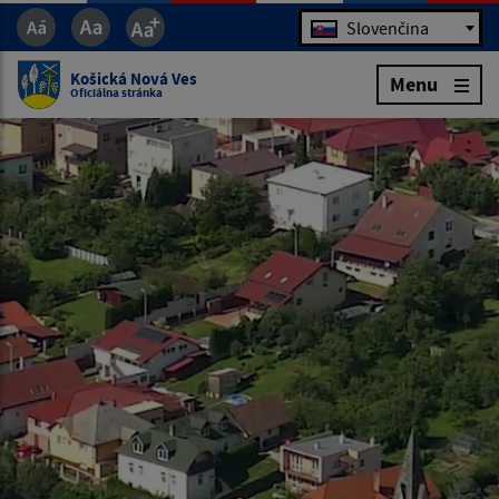
Jazyk
Slovenčina
Košická Nová Ves
Menu
Oficiálna stránka