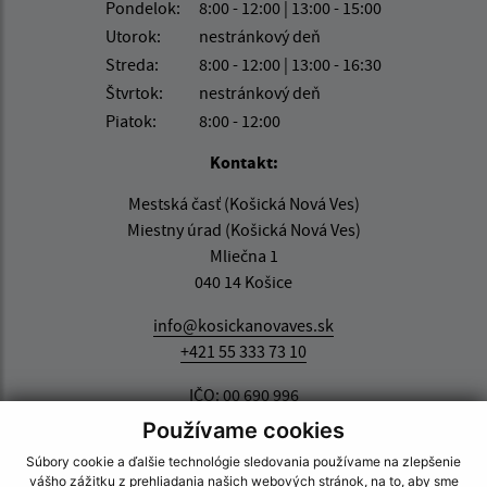
Pondelok:
8:00 - 12:00 | 13:00 - 15:00
Utorok:
nestránkový deň
Streda:
8:00 - 12:00 | 13:00 - 16:30
Štvrtok:
nestránkový deň
Piatok:
8:00 - 12:00
Kontakt:
Mestská časť (Košická Nová Ves)
Miestny úrad (Košická Nová Ves)
Mliečna 1
040 14 Košice
info@kosickanovaves.sk
+421 55 333 73 10
IČO: 00 690 996
Používame cookies
Súbory cookie a ďalšie technológie sledovania používame na zlepšenie
vášho zážitku z prehliadania našich webových stránok, na to, aby sme