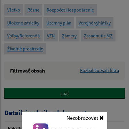
Všetko
Rôzne
Rozpočet-Hospodárenie
Uložené zásielky
Územný plán
Verejné vyhlášky
Voľby/Referendá
VZN
Zámery
Zasadnutia MZ
Životné prostredie
Filtrovať obsah
Rozbaliť obsah filtra
Názov:
späť
Popis:
Detail úradného dokumentu
Dátum zverejnenia od:
Nezobrazovať
Položka
Informácia