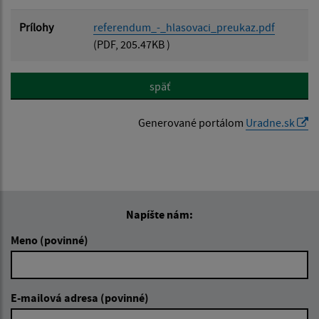
Prílohy
referendum_-_hlasovaci_preukaz.pdf
(PDF, 205.47KB )
späť
Generované portálom
Uradne.sk
Napíšte nám:
Meno (povinné)
E-mailová adresa (povinné)