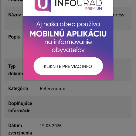
Dátum zverejnenia do:
Názov
Oznam - Zverejnenie elektronickej adresy -
hlasovací preukaz
Popis
Filtrovať
Zverejnenie elektronickej adresy na
Reset
doručovanie žiadostí o vydanie
hlasovacieho preukazu
Typ
Voľby/Referendá
dokumentu
Kategória
Referendum
Doplňujúce
informácie
Dátum
19.05.2026
zverejnenia