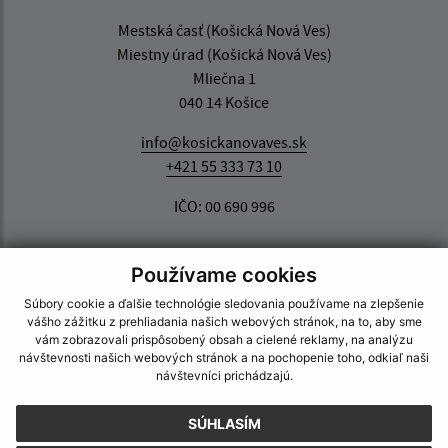
Mestská časť (Košická Nová Ves)
Miestny úrad (Košická Nová Ves)
Mliečna 1
040 14 Košice
info@kosickanovaves.sk
+421 55 333 73 10
IČO: 00 690 996
Používame cookies
Súbory cookie a ďalšie technológie sledovania používame na zlepšenie
vášho zážitku z prehliadania našich webových stránok, na to, aby sme
vám zobrazovali prispôsobený obsah a cielené reklamy, na analýzu
návštevnosti našich webových stránok a na pochopenie toho, odkiaľ naši
návštevníci prichádzajú.
SÚHLASÍM