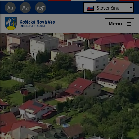
Jazyk
Slovenčina
Košická Nová Ves
Menu
Oficiálna stránka