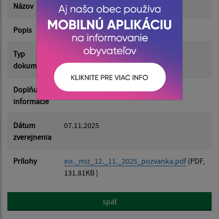
Názov
Pozvánka XVI. MiZ 12.11.2025
Popis
Filtrovať
Reset
Typ
Zasadnutia MZ
dokumentu
Doplňujúce
informácie
Dátum
07.11.2025
zverejnenia
Prílohy
xvi._miz_12._11._2025_pozvanka.pdf
(PDF,
131.81KB )
späť